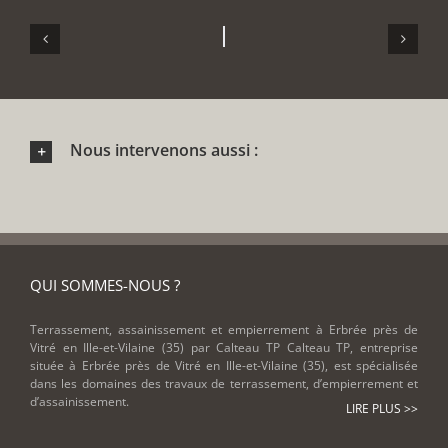
Nous intervenons aussi :
QUI SOMMES-NOUS ?
Terrassement, assainissement et empierrement à Erbrée près de
Vitré en Ille-et-Vilaine (35) par Calteau TP Calteau TP, entreprise
située à Erbrée près de Vitré en Ille-et-Vilaine (35), est spécialisée
dans les domaines des travaux de terrassement, d’empierrement et
d’assainissement.
LIRE PLUS >>